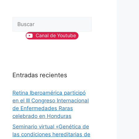
B
u
Canal de Youtube
s
c
a
r
Entradas recientes
Retina Iberoamérica participó
en el III Congreso Internacional
de Enfermedades Raras
celebrado en Honduras
Seminario virtual «Genética de
las condiciones hereditarias de