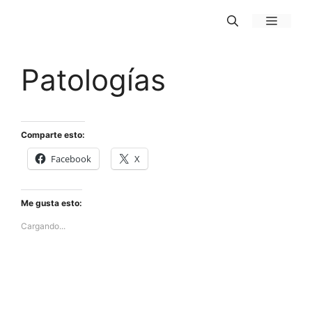
Saltar
MENÚ
al
contenido
Patologías
Comparte esto:
Facebook
X
Me gusta esto:
Cargando...