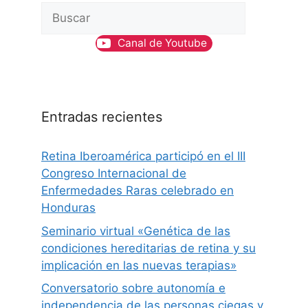
B
u
Canal de Youtube
s
c
a
r
Entradas recientes
Retina Iberoamérica participó en el III
Congreso Internacional de
Enfermedades Raras celebrado en
Honduras
Seminario virtual «Genética de las
condiciones hereditarias de retina y su
implicación en las nuevas terapias»
Conversatorio sobre autonomía e
independencia de las personas ciegas y