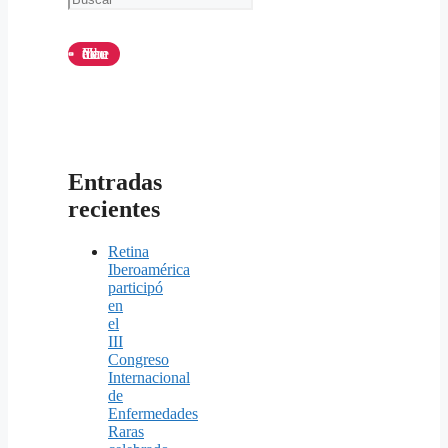
Canal de Youtube
Entradas
recientes
Retina
Iberoamérica
participó
en
el
III
Congreso
Internacional
de
Enfermedades
Raras