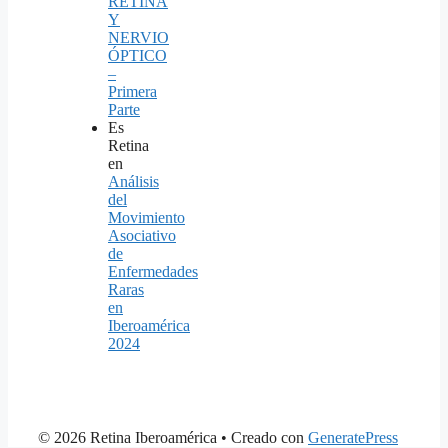
RETINA
Y
NERVIO
ÓPTICO
–
Primera
Parte
Es
Retina
en
Análisis
del
Movimiento
Asociativo
de
Enfermedades
Raras
en
Iberoamérica
2024
© 2026 Retina Iberoamérica
• Creado con
GeneratePress