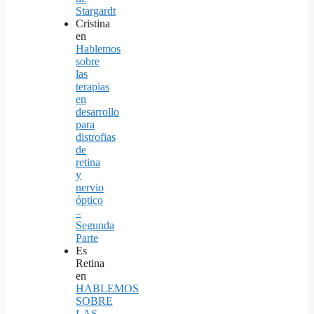
Stargardt
Cristina
en
Hablemos
sobre
las
terapias
en
desarrollo
para
distrofias
de
retina
y
nervio
óptico
–
Segunda
Parte
Es
Retina
en
HABLEMOS
SOBRE
LAS