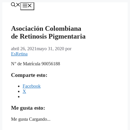
Saltar
MENÚ
al
contenido
Asociación Colombiana
de Retinosis Pigmentaria
abril 26, 2021
mayo 31, 2020
por
EsRetina
N° de Matrícula 90056188
Comparte esto:
Facebook
X
Me gusta esto:
Me gusta
Cargando...