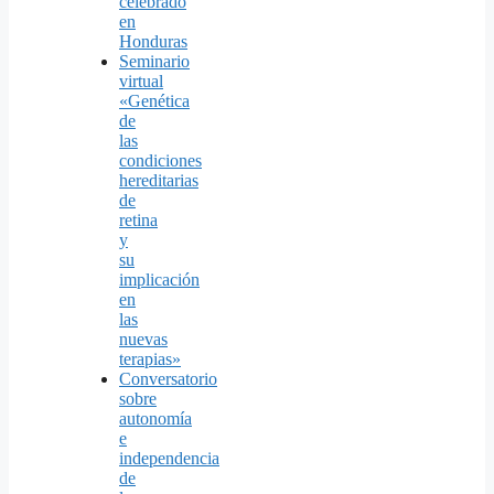
celebrado
en
Honduras
Seminario
virtual
«Genética
de
las
condiciones
hereditarias
de
retina
y
su
implicación
en
las
nuevas
terapias»
Conversatorio
sobre
autonomía
e
independencia
de