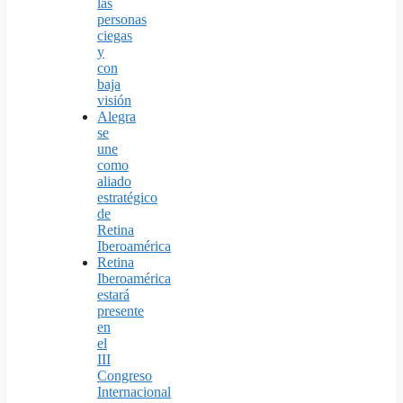
las
personas
ciegas
y
con
baja
visión
Alegra
se
une
como
aliado
estratégico
de
Retina
Iberoamérica
Retina
Iberoamérica
estará
presente
en
el
III
Congreso
Internacional