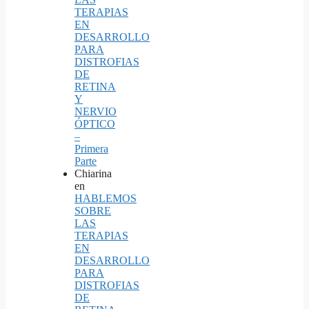
TERAPIAS
EN
DESARROLLO
PARA
DISTROFIAS
DE
RETINA
Y
NERVIO
ÓPTICO
–
Primera
Parte
Chiarina
en
HABLEMOS
SOBRE
LAS
TERAPIAS
EN
DESARROLLO
PARA
DISTROFIAS
DE