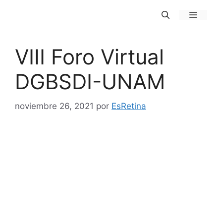
Saltar
MENÚ
al
contenido
VIII Foro Virtual
DGBSDI-UNAM
noviembre 26, 2021
por
EsRetina