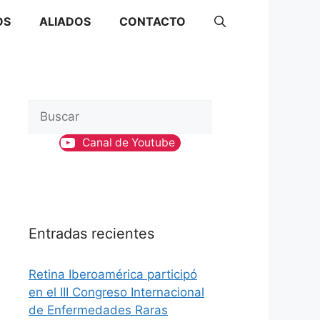
OS
ALIADOS
CONTACTO
B
u
Canal de Youtube
s
c
a
r
Entradas recientes
Retina Iberoamérica participó
en el III Congreso Internacional
de Enfermedades Raras