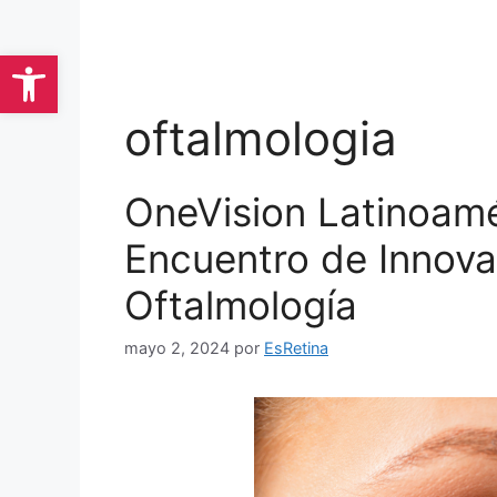
Saltar
al
Abrir barra de herramientas
contenido
oftalmologia
OneVision Latinoam
Encuentro de Innova
Oftalmología
mayo 2, 2024
por
EsRetina