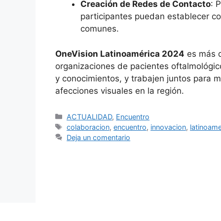
Creación de Redes de Contacto
: 
participantes puedan establecer con
comunes.
OneVision Latinoamérica 2024
es más q
organizaciones de pacientes oftalmológi
y conocimientos, y trabajen juntos para m
afecciones visuales en la región.
Categorías
ACTUALIDAD
,
Encuentro
Etiquetas
colaboracion
,
encuentro
,
innovacion
,
latinoame
Deja un comentario