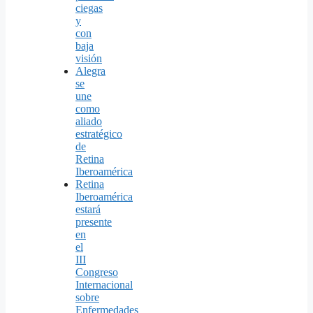
ciegas
y
con
baja
visión
Alegra
se
une
como
aliado
estratégico
de
Retina
Iberoamérica
Retina
Iberoamérica
estará
presente
en
el
III
Congreso
Internacional
sobre
Enfermedades