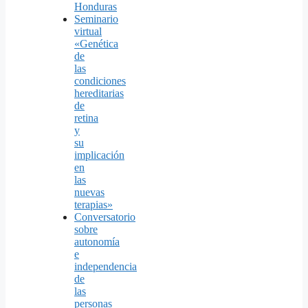
Honduras
Seminario
virtual
«Genética
de
las
condiciones
hereditarias
de
retina
y
su
implicación
en
las
nuevas
terapias»
Conversatorio
sobre
autonomía
e
independencia
de
las
personas