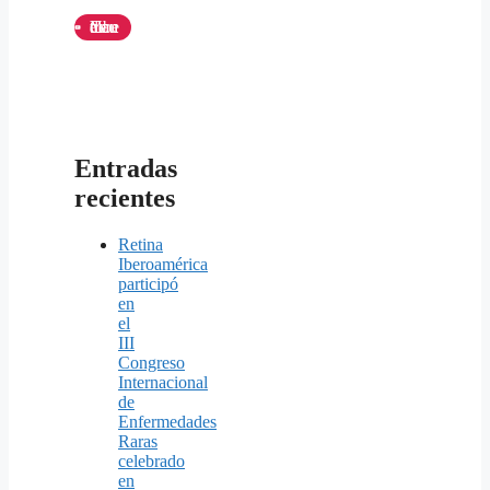
Canal de Youtube
Entradas
recientes
Retina
Iberoamérica
participó
en
el
III
Congreso
Internacional
de
Enfermedades
Raras
celebrado
en