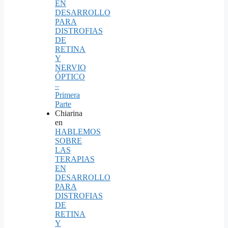
EN
DESARROLLO
PARA
DISTROFIAS
DE
RETINA
Y
NERVIO
ÓPTICO
–
Primera
Parte
Chiarina
en
HABLEMOS
SOBRE
LAS
TERAPIAS
EN
DESARROLLO
PARA
DISTROFIAS
DE
RETINA
Y