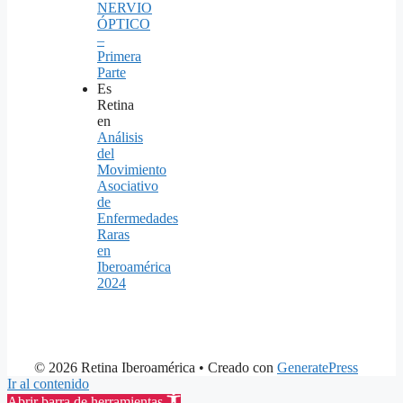
NERVIO
ÓPTICO
–
Primera
Parte
Es
Retina
en
Análisis
del
Movimiento
Asociativo
de
Enfermedades
Raras
en
Iberoamérica
2024
© 2026 Retina Iberoamérica
• Creado con
GeneratePress
Ir al contenido
Abrir barra de herramientas