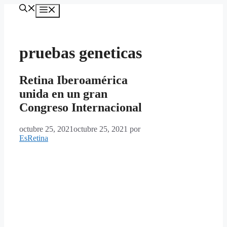
Saltar
MENÚ
al
contenido
pruebas geneticas
Retina Iberoamérica
unida en un gran
Congreso Internacional
octubre 25, 2021
octubre 25, 2021
por
EsRetina