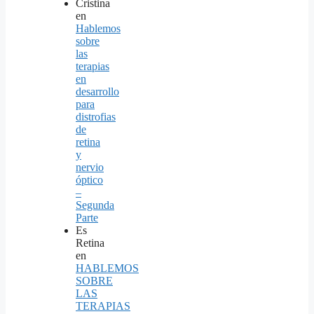
Cristina
en
Hablemos
sobre
las
terapias
en
desarrollo
para
distrofias
de
retina
y
nervio
óptico
–
Segunda
Parte
Es
Retina
en
HABLEMOS
SOBRE
LAS
TERAPIAS