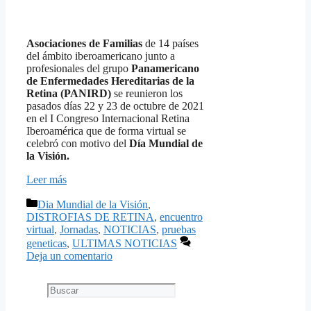
Asociaciones de Familias
de 14 países
del ámbito iberoamericano junto a
profesionales del grupo
Panamericano
de Enfermedades Hereditarias de la
Retina (PANIRD)
se reunieron los
pasados días 22 y 23 de octubre de 2021
en el I Congreso Internacional Retina
Iberoamérica que de forma virtual se
celebró con motivo del
Día Mundial de
la Visión.
Leer más
Categorías
Dia Mundial de la Visión
,
DISTROFIAS DE RETINA
,
encuentro
virtual
,
Jornadas
,
NOTICIAS
,
pruebas
geneticas
,
ULTIMAS NOTICIAS
Deja un comentario
Buscar