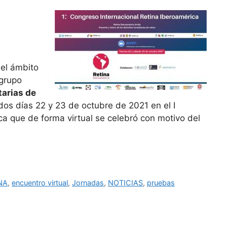
el ámbito
 grupo
arias de
dos días 22 y 23 de octubre de 2021 en el I
ca que de forma virtual se celebró con motivo del
NA
,
encuentro virtual
,
Jornadas
,
NOTICIAS
,
pruebas