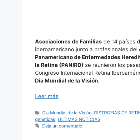
Asociaciones de Familias
de 14 países d
iberoamericano junto a profesionales del
Panamericano de Enfermedades Heredit
la Retina (PANIRD)
se reunieron los pasa
Congreso Internacional Retina Iberoaméri
Día Mundial de la Visión.
Leer más
Categorías
Dia Mundial de la Visión
,
DISTROFIAS DE RETI
geneticas
,
ULTIMAS NOTICIAS
Deja un comentario