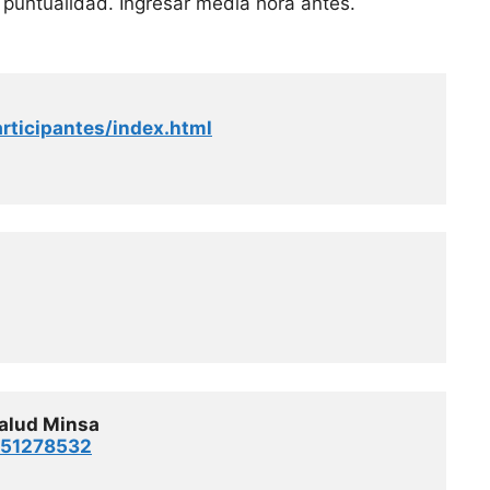
 puntualidad. Ingresar media hora antes.
articipantes/index.html
salud Minsa
051278532