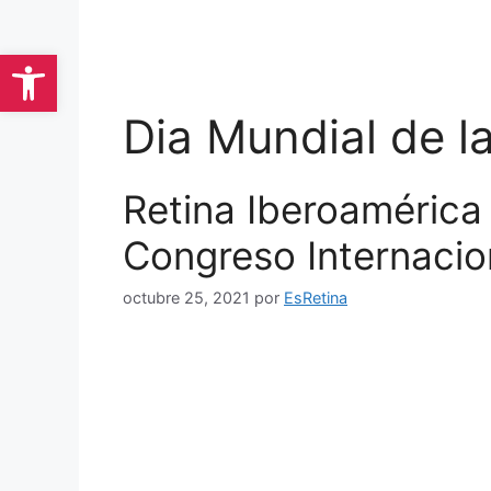
Saltar
al
Abrir barra de herramientas
contenido
Dia Mundial de la
Retina Iberoamérica
Congreso Internacio
octubre 25, 2021
por
EsRetina