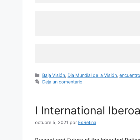
Categorías
Baja Visión
,
Dia Mundial de la Visión
,
encuentro 
Deja un comentario
I International Iber
octubre 5, 2021
por
EsRetina
Present and Future of the Inherited Retina