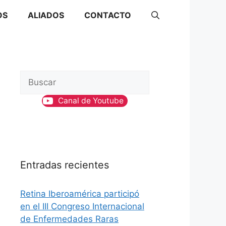
OS
ALIADOS
CONTACTO
B
u
Canal de Youtube
s
c
a
r
Entradas recientes
Retina Iberoamérica participó
en el III Congreso Internacional
de Enfermedades Raras