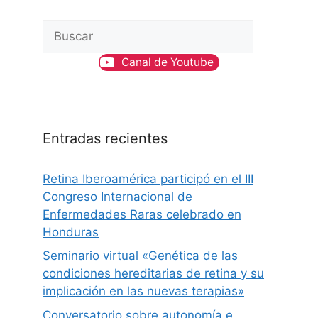
B
u
Canal de Youtube
s
c
a
r
Entradas recientes
Retina Iberoamérica participó en el III
Congreso Internacional de
Enfermedades Raras celebrado en
Honduras
Seminario virtual «Genética de las
condiciones hereditarias de retina y su
implicación en las nuevas terapias»
Conversatorio sobre autonomía e