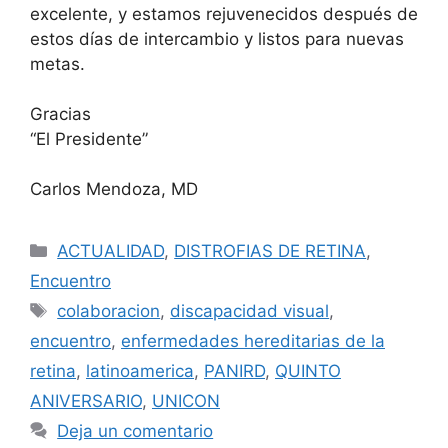
excelente, y estamos rejuvenecidos después de
estos días de intercambio y listos para nuevas
metas.
Gracias
“El Presidente”
Carlos Mendoza, MD
Categorías
ACTUALIDAD
,
DISTROFIAS DE RETINA
,
Encuentro
Etiquetas
colaboracion
,
discapacidad visual
,
encuentro
,
enfermedades hereditarias de la
retina
,
latinoamerica
,
PANIRD
,
QUINTO
ANIVERSARIO
,
UNICON
Deja un comentario