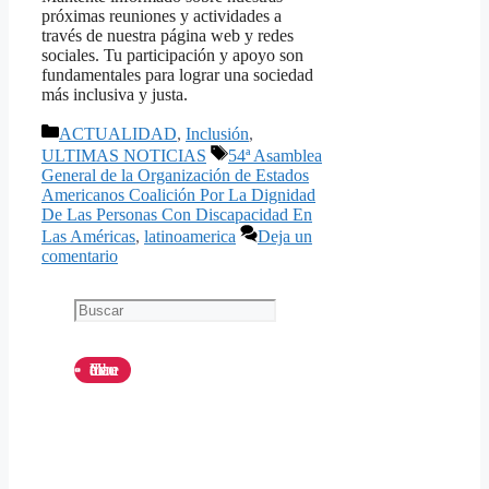
próximas reuniones y actividades a
través de nuestra página web y redes
sociales. Tu participación y apoyo son
fundamentales para lograr una sociedad
más inclusiva y justa.
Categorías
ACTUALIDAD
,
Inclusión
,
Etiquetas
ULTIMAS NOTICIAS
54ª Asamblea
General de la Organización de Estados
Americanos Coalición Por La Dignidad
De Las Personas Con Discapacidad En
Las Américas
,
latinoamerica
Deja un
comentario
Buscar
Canal de Youtube