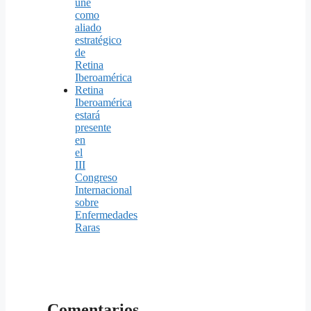
une
como
aliado
estratégico
de
Retina
Iberoamérica
Retina
Iberoamérica
estará
presente
en
el
III
Congreso
Internacional
sobre
Enfermedades
Raras
Comentarios