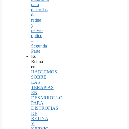
para
distrofias
de
retina
y
nervio
óptico
–
Segunda
Parte
Es
Retina
en
HABLEMOS
SOBRE
LAS
TERAPIAS
EN
DESARROLLO
PARA
DISTROFIAS
DE
RETINA
Y
NERVIO