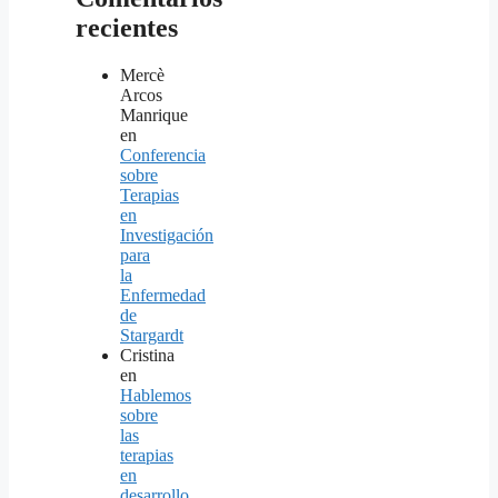
recientes
Mercè
Arcos
Manrique
en
Conferencia
sobre
Terapias
en
Investigación
para
la
Enfermedad
de
Stargardt
Cristina
en
Hablemos
sobre
las
terapias
en
desarrollo