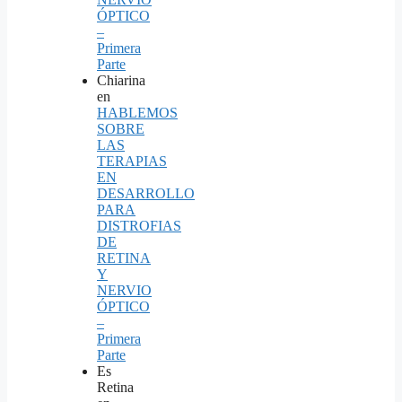
ÓPTICO
–
Primera
Parte
Chiarina
en
HABLEMOS
SOBRE
LAS
TERAPIAS
EN
DESARROLLO
PARA
DISTROFIAS
DE
RETINA
Y
NERVIO
ÓPTICO
–
Primera
Parte
Es
Retina