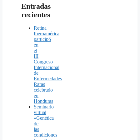
Entradas
recientes
Retina
Iberoamérica
participó
en
el
III
Congreso
Internacional
de
Enfermedades
Raras
celebrado
en
Honduras
Seminario
virtual
«Genética
de
las
condiciones