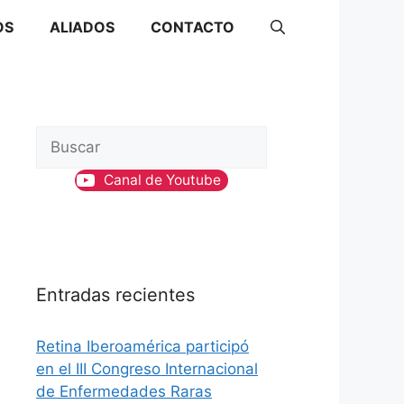
OS
ALIADOS
CONTACTO
B
u
Canal de Youtube
s
c
a
r
Entradas recientes
Retina Iberoamérica participó
en el III Congreso Internacional
de Enfermedades Raras