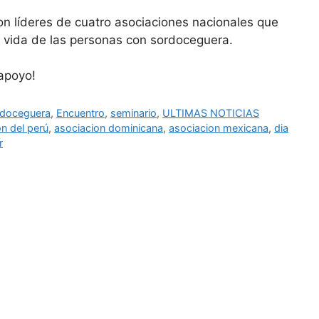
on líderes de cuatro asociaciones nacionales que
 vida de las personas con sordoceguera.
 apoyo!
ordoceguera
,
Encuentro
,
seminario
,
ULTIMAS NOTICIAS
n del perú
,
asociacion dominicana
,
asociacion mexicana
,
dia
r