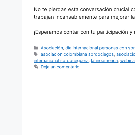
No te pierdas esta conversación crucial c
trabajan incansablemente para mejorar la
¡Esperamos contar con tu participación y
Categorías
Asociación
,
dia internacional personas con s
Etiquetas
asociacion colombiana sordociegos
,
asociacio
internacional sordoceguera
,
latinoamerica
,
webina
Deja un comentario