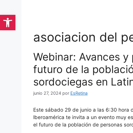
Saltar
al
Abrir barra de herramientas
contenido
asociacion del p
Webinar: Avances y 
futuro de la poblac
sordociegas en Lati
junio 27, 2024
por
EsRetina
Este sábado 29 de junio a las 6:30 hora 
Iberoamérica te invita a un evento muy es
el futuro de la población de personas so