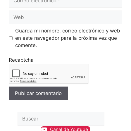
electrónico
Web
Guarda mi nombre, correo electrónico y web
en este navegador para la próxima vez que
comente.
Recaptcha
B
u
Canal de Youtube
s