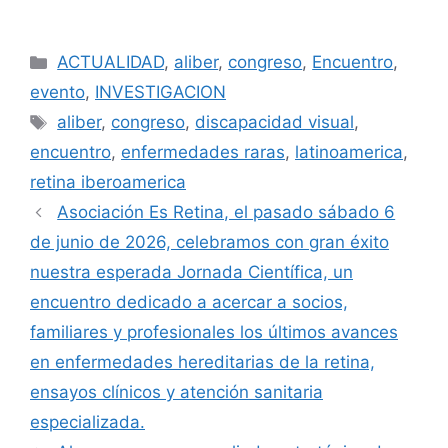
Categorías
ACTUALIDAD
,
aliber
,
congreso
,
Encuentro
,
evento
,
INVESTIGACION
Etiquetas
aliber
,
congreso
,
discapacidad visual
,
encuentro
,
enfermedades raras
,
latinoamerica
,
retina iberoamerica
Asociación Es Retina, el pasado sábado 6
de junio de 2026, celebramos con gran éxito
nuestra esperada Jornada Científica, un
encuentro dedicado a acercar a socios,
familiares y profesionales los últimos avances
en enfermedades hereditarias de la retina,
ensayos clínicos y atención sanitaria
especializada.