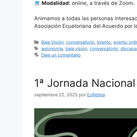
Modalidad:
online, a través de Zoom.
Animamos a todas las personas interesadas
Asociación Ecuatoriana del Acuerdo por l
Categorías
Baja Visión
,
conversatorio
,
evento
,
evento onli
Etiquetas
autonomia
,
baja vision
,
conversatorio
,
discapa
Deja un comentario
1ª Jornada Nacional
septiembre 22, 2025
por
EsRetina