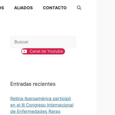
OS
ALIADOS
CONTACTO
B
u
Canal de Youtube
s
c
a
r
Entradas recientes
Retina Iberoamérica participó
en el III Congreso Internacional
de Enfermedades Raras