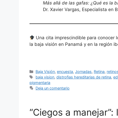
Más allá de las gafas: ¿Qué es la b
Dr. Xavier Vargas, Especialista en B
Una cita imprescindible para conocer lo
la baja visión en Panamá y en la región i
Categorías
Baja Visión
,
encuesta
,
Jornadas
,
Retina
,
retino
Etiquetas
baja vision
,
distrofias hereditarias de retina
,
ed
pigmentaria
Deja un comentario
“Ciegos a manejar”: 