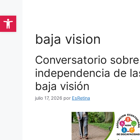
Saltar
al
Abrir barra de herramientas
contenido
baja vision
Conversatorio sobre
independencia de la
baja visión
julio 17, 2026
por
EsRetina